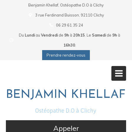
Benjamin Khellaf, Ostéopathe D.O à Clichy
3 rue Ferdinand Buisson, 92110 Clichy
06 29 61 35 24
Du
Lundi
au
Vendredi
de
9h
à
20h15
.
Le
Samedi
de
9h
à
16h30
.
Prendre rendez-vous
BENJAMIN KHELLAF
Ostéopathe D.O à Clichy
Appeler