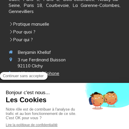
Seine, Paris 18, Courbevoie, La Garenne-Colombes,
Gennevilliers
Pratique manuelle
Pour quoi ?
Pour qui ?
Benjamin Khellaf
3 rue Ferdinand Buisson
92110
Clichy
Afficher le téléphone
Du
Lundi
au
Vendredi
de
9h
à
20h15
Le
Samedi
de
9h
à
16h30
Prendre rendez-vous
Plan du site
Mentions légales