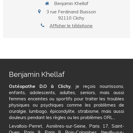
Benjamin Khellaf
3 rue Ferdinand Buisson
92110
Clichy
Afficher le téléphone
Benjamin Khellaf
Ostéopathe D.O à Clichy
, je reçois nourrissons,
enfants, adolescents, adultes, seniors, mais aussi
femmes enceintes ou sportifs pour traiter les troubles
physiques ou psychiques comme les problèmes de
cruralgie, lumbago, épicondylite, strabisme, mais aussi
douleurs pendant les règles ou les problèmes ORL...
Levallois-Perret, Asnières-sur-Seine, Paris 17, Saint-
Ouen, Paris 9, Paris 8, Bois-Colombes, Neuilly-sur-