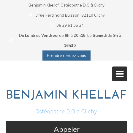
Benjamin Khellaf, Ostéopathe D.O à Clichy
3 rue Ferdinand Buisson, 92110 Clichy
06 29 61 35 24
Du
Lundi
au
Vendredi
de
9h
à
20h15
.
Le
Samedi
de
9h
à
16h30
.
Prendre rendez-vous
BENJAMIN KHELLAF
Ostéopathe D.O à Clichy
Appeler