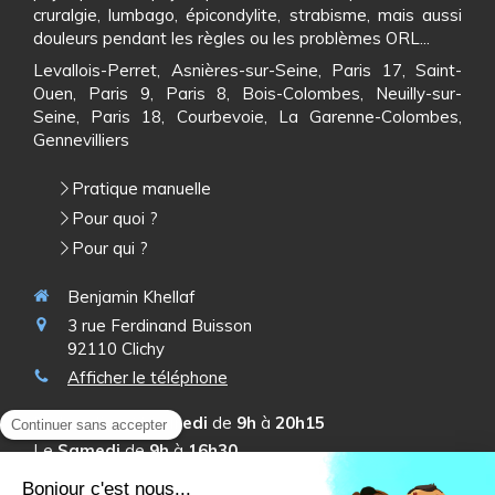
cruralgie, lumbago, épicondylite, strabisme, mais aussi
douleurs pendant les règles ou les problèmes ORL...
Levallois-Perret, Asnières-sur-Seine, Paris 17, Saint-
Ouen, Paris 9, Paris 8, Bois-Colombes, Neuilly-sur-
Seine, Paris 18, Courbevoie, La Garenne-Colombes,
Gennevilliers
Pratique manuelle
Pour quoi ?
Pour qui ?
Benjamin Khellaf
3 rue Ferdinand Buisson
92110
Clichy
Afficher le téléphone
Du
Lundi
au
Vendredi
de
9h
à
20h15
Le
Samedi
de
9h
à
16h30